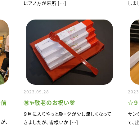
にアノ方が来所 […]
しまし
2023.09.28
2023
～前
㊗️✨敬老のお祝い🎊
☆
９月に入りやっと朝・夕が少し涼しくなって
サン
が、
きましたが、皆様いか […]
て、