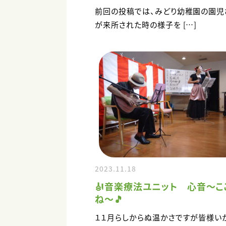
前回の投稿では、みどり幼稚園の園児
が来所された時の様子を […]
2023.11.18
🎻音楽療法ユニット 心音～こ
ね～🎵
１１月らしからぬ温かさですが皆様い