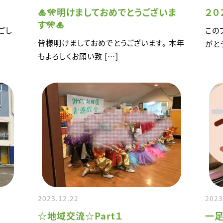
🎍🎌明けましておめでとうございま
２０
す🎌🎍
ごし
この
皆様明けましておめでとうございます。 本年
がと
もよろしくお願い致 […]
2023.12.22
2023
☆地域交流☆Part１
一