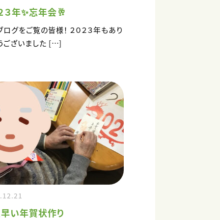
２３年✨忘年会🥂
ブログをご覧の皆様！ ２０２３年もあり
うございました […]
.12.21
足早い年賀状作り