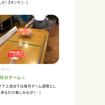
た！ 【サンケ […]
.09.11
９月のゲーム☆
ケア上池台では毎月ゲーム週間とし
出来るだけ楽しみなが […]