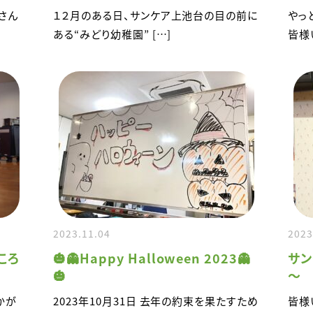
さん
１２月のある日、サンケア上池台の目の前に
やっ
ある“みどり幼稚園” […]
皆様
2023.11.04
2023
ころ
🎃👻Happy Halloween 2023👻
サン
🎃
～
かが
2023年10月31日 去年の約束を果たすため
皆様