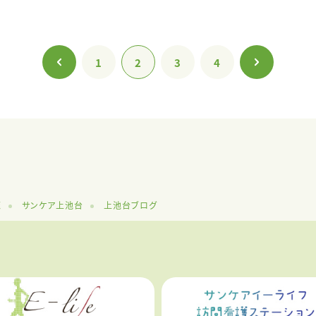
1
2
3
4
覧
サンケア上池台
上池台ブログ