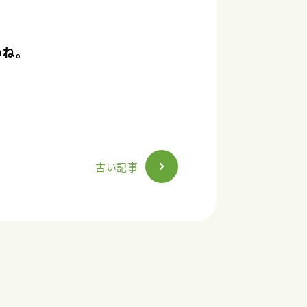
いね。
古い記事