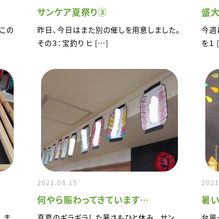
サンケア夏祭り③
盛大
たこの
昨日、今日はまた別の催しを用意しました。
今週
その３：宝釣り ヒ […]
を１ 
2021.08.15
2021
何やら賑わってきています…
暑い
しま
真夏のギラギラした暑さもひと休み。 サン
台風