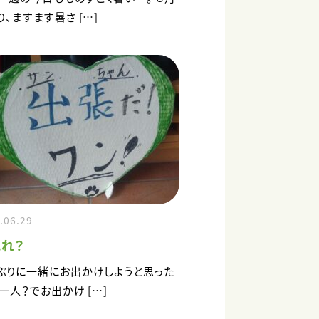
り、ますます暑さ […]
.06.29
れ？
ぶりに一緒にお出かけしようと思った
 一人？でお出かけ […]