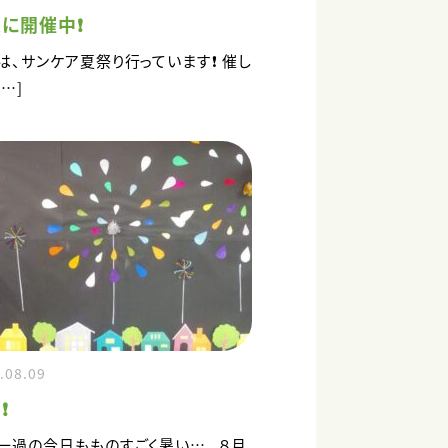
に開催中❗
は、サンケア夏祭り行っています❗ 催し
[…]
.08.09
❗
一過の今日もものすごく暑い…。 ８月