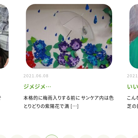
2021.06.08
2021
ジメジメ…
い
で
本格的に梅雨入りする前に サンケア内は色
こん
とりどりの紫陽花で満 […]
芝の