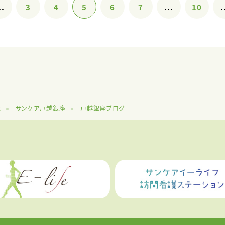
..
3
4
5
6
7
...
10
.
覧
サンケア戸越銀座
戸越銀座ブログ