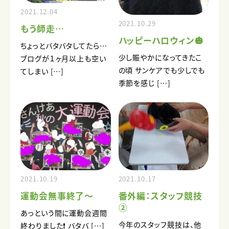
2021.12.04
2021.10.29
もう師走…
ハッピーハロウィン🎃
ちょっとバタバタしてたら…
少し賑やかになってきたこ
ブログが１ヶ月以上も空い
の頃 サンケアでも少しでも
てしまい […]
季節を感じ […]
2021.10.19
2021.10.17
運動会無事終了～
番外編：スタッフ競技
②
あっという間に運動会週間
今年のスタッフ競技は、他
終わりました❗ バタバ […]