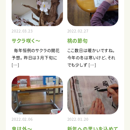
2022.03.23
2022.02.27
サクラ咲く～
桃の節句
毎年恒例のサクラの開花
ここ数日は暖かいですね。
予想。 昨日は３月下旬に
今年の冬は寒いけど、それ
[…]
でも少しず […]
2022.02.06
2022.01.20
鬼は外～
新年への思いを込めて