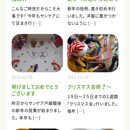
こんなご時世だからこそ大
新年の恒例、書き初めを行
事です！ 今年もサンケアに
いました。 洋服に墨がつか
て豆まき行 […]
ないように […]
2022.01.05
2021.12.26
明けましておめでとう
クリスマス会終了～
ございます
１９日～２５日までの１週間
昨日からサンケア戸越銀座
「クリスマス会」行いました。
の新年の営業が始まりまし
毎年 […]
た。 本年も […]