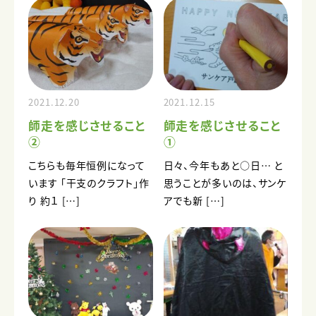
2021.12.20
2021.12.15
師走を感じさせること
師走を感じさせること
②
①
こちらも毎年恒例になって
日々、今年もあと○日… と
います 「干支のクラフト」作
思うことが多いのは、サンケ
り 約１ […]
アでも新 […]