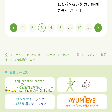
にもパン喰いや(ガチ)綱引
き等々、バ […]
1
2
3
4
5
...
10
...
デイサービスセンター サンケア
センター一覧
サンケア戸越銀
座
戸越銀座ブログ
直営サービス