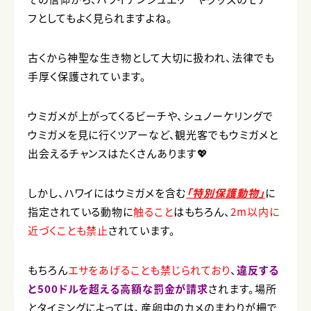
フとしてもよく見られますよね。
古くから神聖な生き物として大切に扱われ、法律でも
手厚く保護されています。
ウミガメが上がってくるビーチや、シュノーケリングで
ウミガメを見に行くツアーなど、観光客でもウミガメと
出会えるチャンスはたくさんあります💖
しかし、ハワイにはウミガメを含む
「特別保護動物」
に
指定されている動物に
触ること
はもちろん、
2m以内に
近づくことも禁止
されています。
もちろん
エサをあげることも禁じられており
、
違反する
と500ドルを超える高額な罰金が請求
されます。場所
とタイミングによっては、産卵中のカメのまわりが柵で