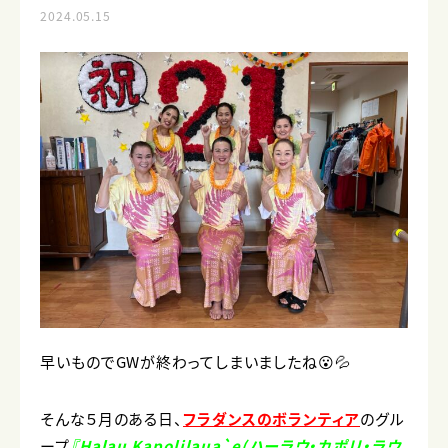
2024.05.15
早いものでGWが終わってしまいましたね😮💦
そんな５月のある日、
フラダンスのボランティア
のグル
ープ
『Halau Kapolilaua`e(ハーラウ・カポリ・ラウ