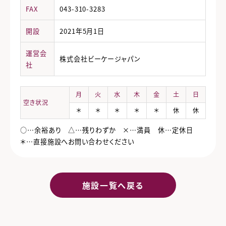
FAX
043-310-3283
開設
2021年5月1日
運営会
株式会社ビーケージャパン
社
月
火
水
木
金
土
日
空き状況
＊
＊
＊
＊
＊
休
休
○…余裕あり △…残りわずか ×…満員 休…定休日
＊…直接施設へお問い合わせください
施設一覧へ戻る