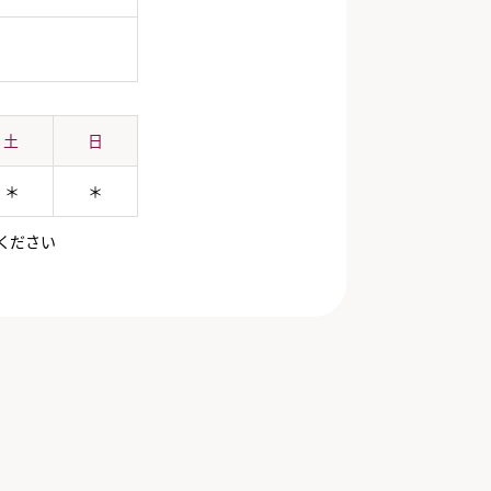
土
日
＊
＊
ください