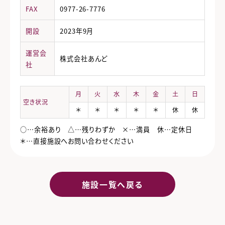
FAX
0977-26-7776
開設
2023年9月
運営会
株式会社あんど
社
月
火
水
木
金
土
日
空き状況
＊
＊
＊
＊
＊
休
休
○…余裕あり △…残りわずか ×…満員 休…定休日
＊…直接施設へお問い合わせください
施設一覧へ戻る