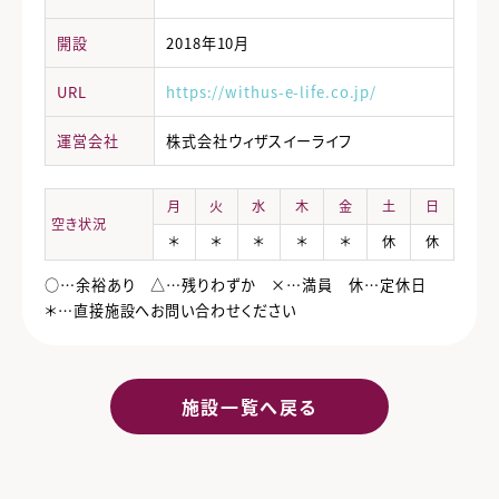
開設
2018年10月
URL
https://withus-e-life.co.jp/
運営会社
株式会社ウィザスイーライフ
月
火
水
木
金
土
日
空き状況
＊
＊
＊
＊
＊
休
休
○…余裕あり △…残りわずか ×…満員 休…定休日
＊…直接施設へお問い合わせください
施設一覧へ戻る