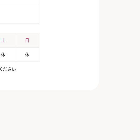
土
日
休
休
ください